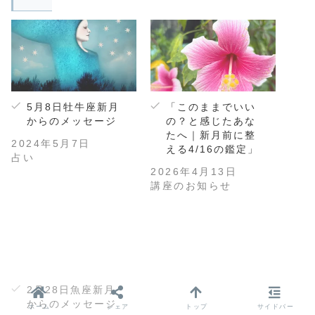
5月8日牡牛座新月
「このままでいい
からのメッセージ
の？と感じたあな
たへ｜新月前に整
2024年5月7日
える4/16の鑑定」
占い
2026年4月13日
講座のお知らせ
2月28日魚座新月
からのメッセージ
ホーム
シェア
トップ
サイドバー