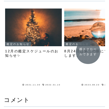
鑑定のお知らせ
鑑定のお知らせ
横スクロー
12月の鑑定スケジュールのお
8月24日は第三の眼に
ルできます
知らせ✨
します。
2021.11.30
2022.01.10
2023.08.23
20
コメント