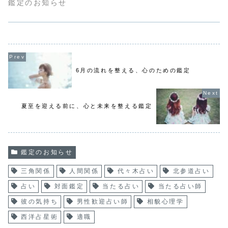
鑑定のお知らせ
6月の流れを整える、心のための鑑定
夏至を迎える前に、心と未来を整える鑑定
鑑定のお知らせ
三角関係
人間関係
代々木占い
北参道占い
占い
対面鑑定
当たる占い
当たる占い師
彼の気持ち
男性歓迎占い師
相貌心理学
西洋占星術
適職