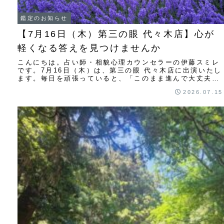
鑑定のお知らせ
【7月16日（木）第三の眼 代々木店】心が
軽くなる答えを見つけませんか
こんにちは。占い師・相貌心理カウンセラーの伊藤スミレ
です。7月16日（木）は、第三の眼 代々木店に出演いたし
ます。毎日を頑張っていると、「このまま進んで大丈夫な
のかな」「相手の気持ちがわからない」「仕...
2026.07.15