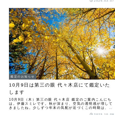
2026.03.07
鑑定のお知らせ
10月9日は第三の眼 代々木店にて鑑定いた
します
10月9日（木）第三の眼 代々木店 鑑定のご案内こんにち
は。伊藤スミレです。秋が深まり、空気の透明感が増して
きましたね。少しずつ年末の気配が近づくこの時期は、
「このままでいいのかな？」「来年はどんな一...
2025.10.08