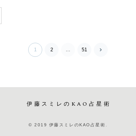
1
2
…
51
次
へ
伊藤スミレのKAO占星術
© 2019 伊藤スミレのKAO占星術.