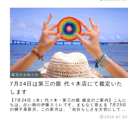
鑑定のお知らせ
7月24日は第三の眼 代々木店にて鑑定いた
します
【7月24日（木）代々木・第三の眼 鑑定のご案内】こんに
ちは。占い師の伊藤スミレです。まもなく迎える 7月25日
の獅子座新月。この新月は、「自分らしさを大切にして、
新たな一歩を踏み出す」ための大きなチ...
2025.07.23