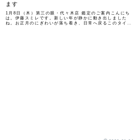
ます
1月8日（木）第三の眼・代々木店 鑑定のご案内こんにち
は。伊藤スミレです。新しい年が静かに動き出しました
ね。お正月のにぎわいが落ち着き、日常へ戻るこのタイミ
ングは、実は一年の流れを整えるのに、とても大...