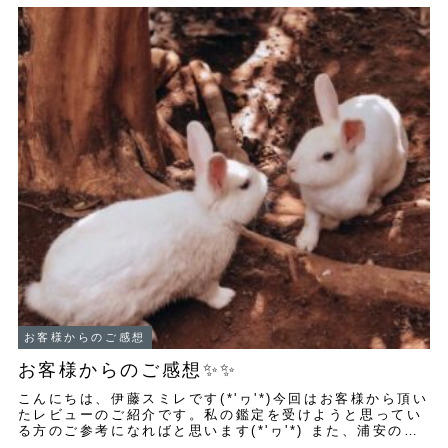
お客様からのご感想
お客様からのご感想✨✨
こんにちは、伊藤スミレです(*'ヮ'*)今回はお客様から頂い
たレビューのご紹介です。私の鑑定を受けようと思ってい
る方のご参考になればと思います(*'ヮ'*) また、浦安の当
たる占い師として 昨年から下...