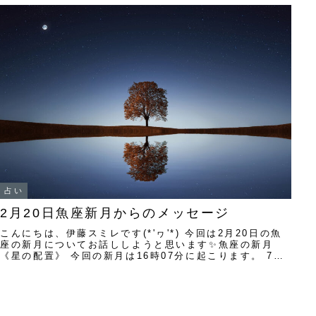
占い
2月20日魚座新月からのメッセージ
こんにちは、伊藤スミレです(*'ヮ'*) 今回は2月20日の魚
座の新月についてお話ししようと思います✨魚座の新月
《星の配置》 今回の新月は16時07分に起こります。 7ハ
ウス（パートナー、ライバル）に...