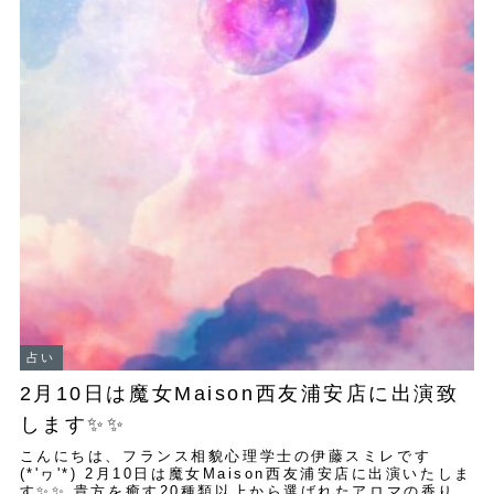
占い
2月10日は魔女Maison西友浦安店に出演致
します✨✨
こんにちは、フランス相貌心理学士の伊藤スミレです
(*'ヮ'*) 2月10日は魔女Maison西友浦安店に出演いたしま
す✨✨ 貴方を癒す20種類以上から選ばれたアロマの香りに