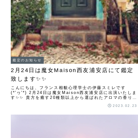
鑑定のお知らせ
2月24日は魔女Maison西友浦安店にて鑑定
致します✨✨
こんにちは、フランス相貌心理学士の伊藤スミレです
(*'ヮ'*) 2月24日は魔女Maison西友浦安店に出演いたしま
す✨✨ 貴方を癒す20種類以上から選ばれたアロマの香りに
包まれながら占いをしませんか...
2023.02.23