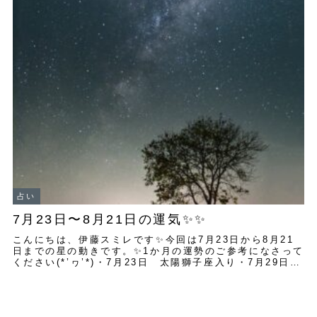
占い
7月23日〜8月21日の運気✨✨
こんにちは、伊藤スミレです✨今回は7月23日から8月21
日までの星の動きです。✨1か月の運勢のご参考になさって
ください(*’ヮ’*)・7月23日 太陽獅子座入り・7月29日
獅子座の新月 木星の逆行開...