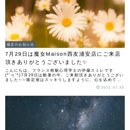
鑑定のお知らせ
7月29日は魔女Maison西友浦安店にご来店
頂きありがとうございました✨
￼こんにちは、フランス相貌心理学士の伊藤スミレです
(*’ヮ’*)7月29日は酷暑の中、ご来館頂きありがとうござい
ました✨✨鑑定後はスッキリしますように、心を込めて占
いました✨人生における悩みの主な要因...
2022.07.30