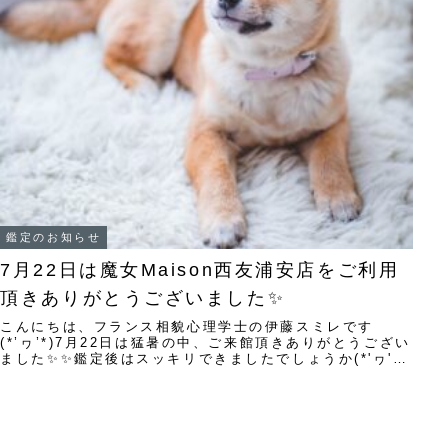
鑑定のお知らせ
7月22日は魔女Maison西友浦安店をご利用
頂きありがとうございました✨
￼こんにちは、フランス相貌心理学士の伊藤スミレです
(*’ヮ’*)7月22日は猛暑の中、ご来館頂きありがとうござい
ました✨✨鑑定後はスッキリできましたでしょうか(*'ヮ'*)
恋愛、仕事、人間関係と人生に...