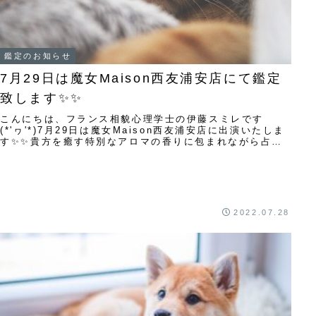
鑑定のお知らせ
7月29日は魔女Maison西友浦安店にて鑑定
致します✨✨
こんにちは、フランス相貌心理学士の伊藤スミレです
(*'ヮ'*)7月29日は魔女Maison西友浦安店に出演いたしま
す✨✨貴方を癒す特別なアロマの香りに包まれながら占い
をしませんか✨✨7月29日は獅子座...
2022.07.28