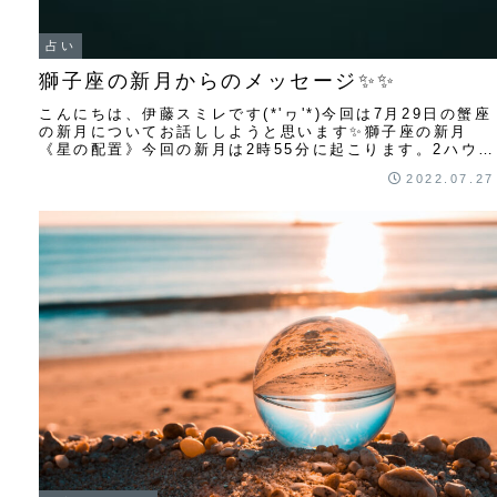
占い
獅子座の新月からのメッセージ✨✨
こんにちは、伊藤スミレです(*'ヮ'*)今回は7月29日の蟹座
の新月についてお話ししようと思います✨獅子座の新月
《星の配置》今回の新月は2時55分に起こります。2ハウス
（所有するもの、稼く力）に新月が...
2022.07.27