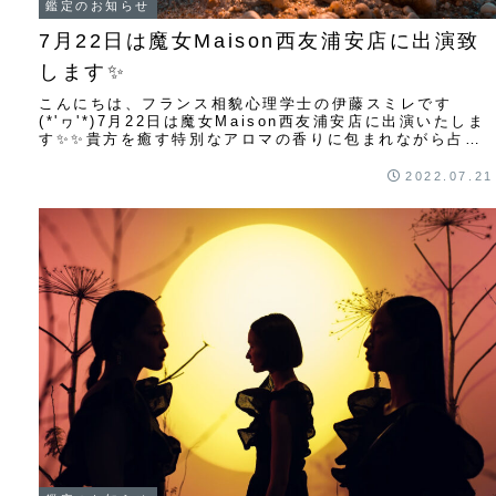
鑑定のお知らせ
7月22日は魔女Maison西友浦安店に出演致
します✨
こんにちは、フランス相貌心理学士の伊藤スミレです
(*'ヮ'*)7月22日は魔女Maison西友浦安店に出演いたしま
す✨✨貴方を癒す特別なアロマの香りに包まれながら占い
をしませんか✨✨7月22日で蟹座が...
2022.07.21