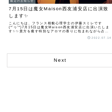
鑑定のお知らせ
7月15日は魔女Maison西友浦安店に出演致
します✨
こんにちは、フランス相貌心理学士の伊藤スミレです
(*'ヮ'*)7月15日は魔女Maison西友浦安店に出演いたしま
す✨✨貴方を癒す特別なアロマの香りに包まれながら占い
をしませんか✨✨14日に山羊座の満...
2022.07.14
Next