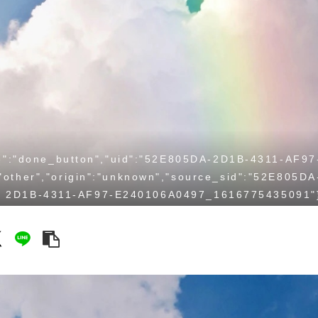
e":"done_button","uid":"52E805DA-2D1B-4311-AF97
ther","origin":"unknown","source_sid":"52E805DA
2D1B-4311-AF97-E240106A0497_1616775435091"