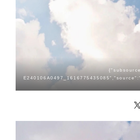
{"subsourc
E240106A0497_1616775435085","source":"o