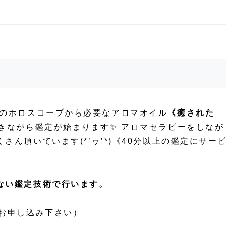
方のホロスコープから必要なアロマオイル
《癒された
炊きながら鑑定が始まります✨ アロマセラピーをしなが
ん頂いています(*’ヮ’*)《40分以上の鑑定にサー
ない鑑定技術で行います。
でお申し込み下さい）