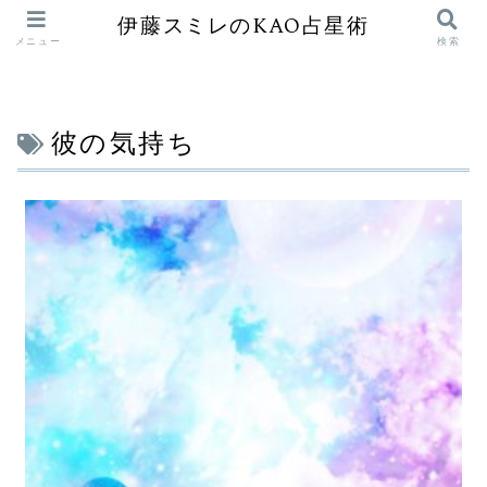
伊藤スミレのKAO占星術
メニュー
検索
彼の気持ち