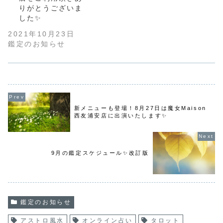
りがとうございま
した✨
2021年10月23日
鑑定のお知らせ
新メニューも登場！8月27日は魔女Maison
西友浦安店に出演いたします✨
9月の鑑定スケジュール✨改訂版
鑑定のお知らせ
アストロ風水
オンライン占い
タロット