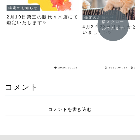
鑑定のお知らせ
2月19日第三の眼代々木店にて
鑑定のお知らせ
横スクロー
鑑定いたします✨
4月22.23日はありがと
ルできます
いました✨✨
2026.02.18
2022.04.24
20
コメント
コメントを書き込む