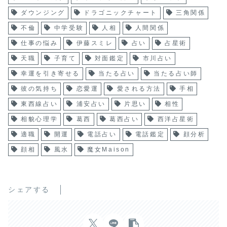
ダウンジング
ドラゴニックチャート
三角関係
不倫
中学受験
人相
人間関係
仕事の悩み
伊藤スミレ
占い
占星術
天職
子育て
対面鑑定
市川占い
幸運を引き寄せる
当たる占い
当たる占い師
彼の気持ち
恋愛運
愛される方法
手相
東西線占い
浦安占い
片思い
相性
相貌心理学
葛西
葛西占い
西洋占星術
適職
開運
電話占い
電話鑑定
顔分析
顔相
風水
魔女Maison
シェアする