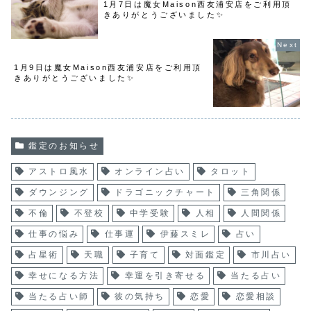
1月7日は魔女Maison西友浦安店をご利用頂
きありがとうございました✨
1月9日は魔女Maison西友浦安店をご利用頂
きありがとうございました✨
鑑定のお知らせ
アストロ風水
オンライン占い
タロット
ダウンジング
ドラゴニックチャート
三角関係
不倫
不登校
中学受験
人相
人間関係
仕事の悩み
仕事運
伊藤スミレ
占い
占星術
天職
子育て
対面鑑定
市川占い
幸せになる方法
幸運を引き寄せる
当たる占い
当たる占い師
彼の気持ち
恋愛
恋愛相談