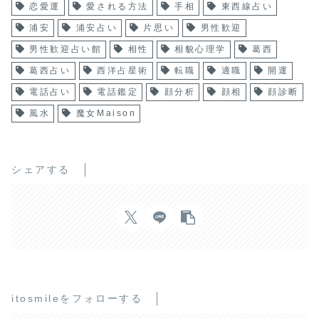
恋愛運
愛される方法
手相
東西線占い
浦安
浦安占い
片思い
男性歓迎
男性歓迎占い館
相性
相貌心理学
葛西
葛西占い
西洋占星術
転職
適職
開運
電話占い
電話鑑定
顔分析
顔相
顔診断
風水
魔女Maison
シェアする
itosmileをフォローする