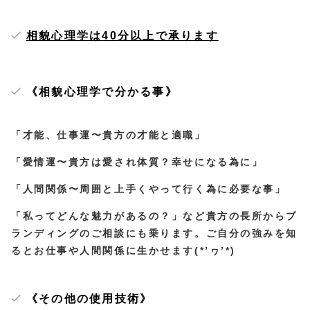
相貌心理学は
40
分以上で承ります
《相貌心理学で分かる事》
「才能、仕事運〜貴方の才能と適職」
「愛情運〜貴方は愛され体質？幸せになる為に」
「人間関係〜周囲と上手くやって行く為に必要な事」
「私ってどんな魅力があるの？」など貴方の長所からブ
ランディングのご相談にも乗ります。ご自分の強みを知
るとお仕事や人間関係に生かせます(*’ヮ’*)
《その他の使用技術》