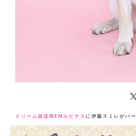
ドリーム放送局
FM
ルピナス
に伊藤スミレがパ