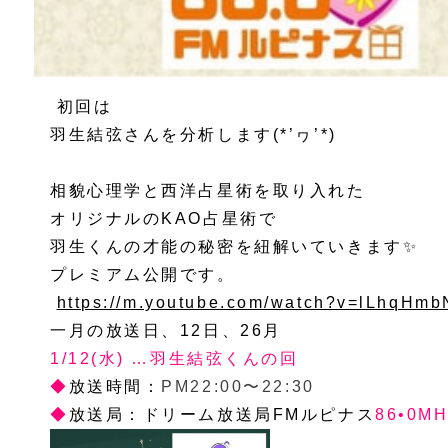
初回は
羽生結弦さんを分析します(*’ヮ’*)
相貌心理学と西洋占星術を取り入れた
オリジナルのKAO占星術で
羽生くんの才能の秘密を紐解いていきます✨
プレミアム公開です。
https://m.youtube.com/watch?v=lLhqHmb
一月の放送日、12日、26月
1/12(
水
) …
羽生結弦くんの回
◆
放送時間：
PM22:00
〜
22:30
◆
放送局：ドリーム放送局FMルピナス
86•0MH