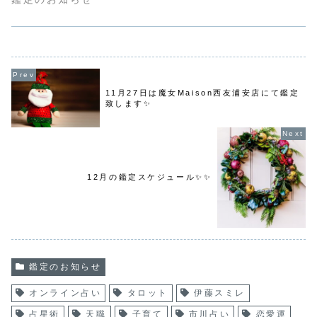
11月27日は魔女Maison西友浦安店にて鑑定
致します✨
12月の鑑定スケジュール✨✨
鑑定のお知らせ
オンライン占い
タロット
伊藤スミレ
占星術
天職
子育て
市川占い
恋愛運