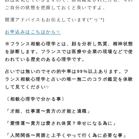
ご自分の状態を把握しておくと良いですよ。
開運アドバイスもお伝えしています(*’ヮ’*)
お申込みはこちはから✨
※フランス相貌心理学とは、顔を分析し気質、精神状態
を診断します。フランスでは医療や企業の現場などで使
われている歴史のある心理学です。
占いでは無いのでその的中率は99%以上あります。フ
ランス相貌心理学と占いの唯一無二のコラボ鑑定を体験
して見てください
✨
〔相貌心理学で分かる事〕
「才能、仕事運〜貴方の才能と適職」
「愛情運〜貴方は愛され体質？幸せになる為に」
「人間関係〜周囲と上手くやって行く為に必要な事」