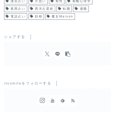
浦安占い
片思い
相性
相貌心理学
葛西占い
西洋占星術
転職
適職
電話占い
顔相
魔女Maison
シェアする
itosmileをフォローする