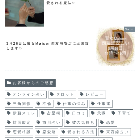
愛される魔法✨
3月26日は魔女Maison西友浦安店に出演致
します✨
お客様からのご感想
オンライン占い
タロット
レビュー
三角関係
不倫
仕事の悩み
仕事運
伊藤スミレ
占星術
口コミ
天職
子育て
対面鑑定
市川占い
彼の気持ち
恋愛
恋愛相談
恋愛運
愛される方法
東西線占い