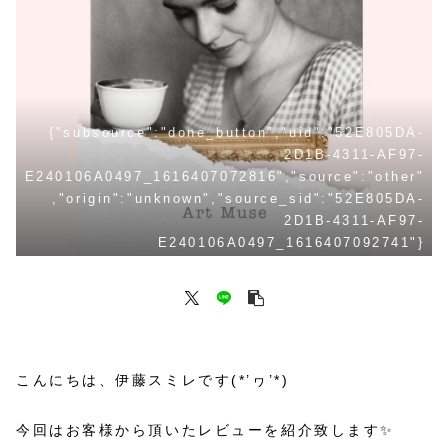
{"subsource":"done_button","uid":"52E805DA-
2D1B-4311-AF97-
E240106A0497_1616407072816","source":"other"
,"origin":"unknown","source_sid":"52E805DA-
2D1B-4311-AF97-
E240106A0497_1616407092741"}
こんにちは、伊藤スミレです(*’ヮ’*)
今回はお客様から頂いたレビューを紹介致します✨