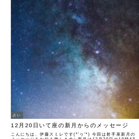
占い
12月20日いて座の新月からのメッセージ
こんにちは、伊藤スミレです(*'ヮ'*) 今回は射手座新月の