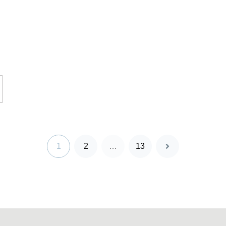
1
2
…
13
次
へ