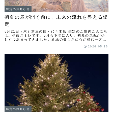
鑑定のお知らせ
初夏の扉が開く前に、未来の流れを整える鑑
定
5月21日（木）第三の眼・代々木店 鑑定のご案内こんにち
は。伊藤スミレです。5月も下旬に入り、初夏の気配が少
しずつ深まってきました。新緑の美しさに心が和む一方
で、季節の変わり目は、心の中にも小さな揺れ...
2026.05.18
鑑定のお知らせ