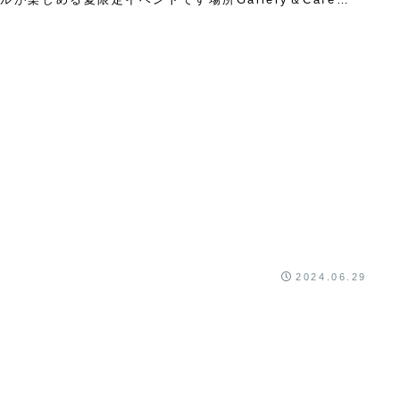
Warehouse Garden￼ウ...
2024.06.29