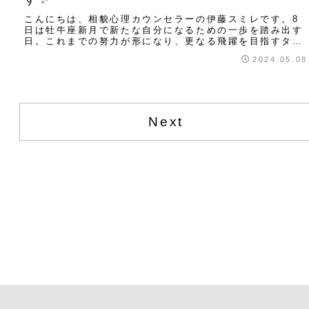
こんにちは、相貌心理カウンセラーの伊藤スミレです。8
日は牡牛座新月で新たな自分になるための一歩を踏み出す
日。これまでの努力が形になり、更なる飛躍を目指すタイ
ミングでもあります。なりたい自分になるために...
2024.05.08
Next