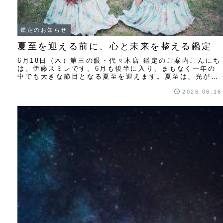
鑑定のお知らせ
夏至を迎える前に、心と未来を整える鑑定
6月18日（木）第三の眼・代々木店 鑑定のご案内こんにち
は。伊藤スミレです。6月も後半に入り、まもなく一年の
中でも大きな節目となる夏至を迎えます。夏至は、光がも
っとも満ちる時。それは同時に、自分の内側...
2026.06.16