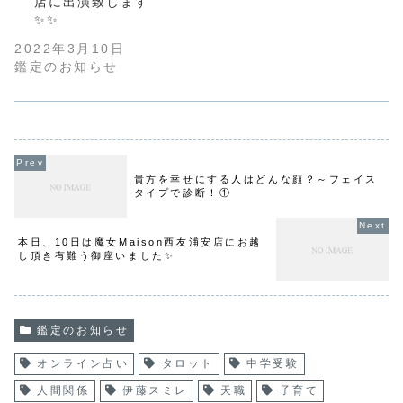
店に出演致します
✨✨
2022年3月10日
鑑定のお知らせ
貴方を幸せにする人はどんな顔？～フェイス
タイプで診断！①
本日、10日は魔女Maison西友浦安店にお越
し頂き有難う御座いました✨
鑑定のお知らせ
オンライン占い
タロット
中学受験
人間関係
伊藤スミレ
天職
子育て