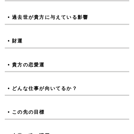
• 過去世が
貴方に与えている影響
• 財運
• 貴方
の恋愛運
• どんな仕事が向いてるか？
• この先
の
目標