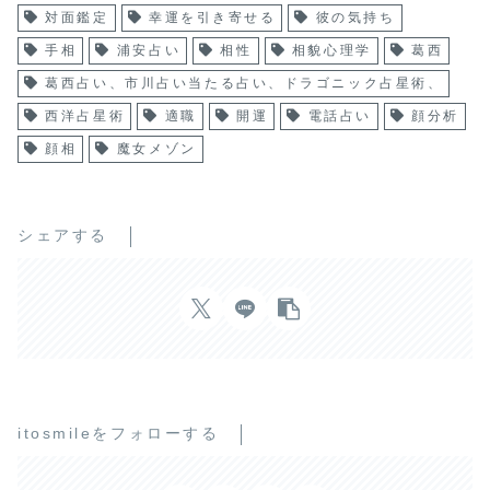
対面鑑定
幸運を引き寄せる
彼の気持ち
手相
浦安占い
相性
相貌心理学
葛西
葛西占い、市川占い当たる占い、ドラゴニック占星術、
西洋占星術
適職
開運
電話占い
顔分析
顔相
魔女メゾン
シェアする
itosmileをフォローする