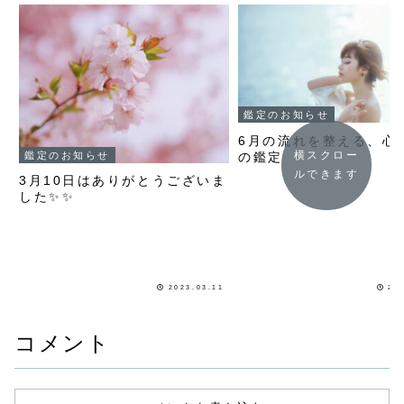
鑑定のお知らせ
6月の流れを整える、心
横スクロー
鑑定のお知らせ
の鑑定
ルできます
3月10日はありがとうございま
した✨✨
2023.03.11
20
コメント