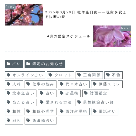
2025年3月29日 牡羊座日食——現実を変え
る決断の時
4月の鑑定スケジュール
占い
鑑定のお知らせ
オンライン占い
タロット
三角関係
不倫
人相
仕事の悩み
代々木占い
伊藤スミレ
北参道占い
占い
占星術
対面鑑定
当たる占い
愛される方法
男性歓迎占い師
相性
相貌心理学
西洋占星術
電話占い
顔相
飯田橋占い