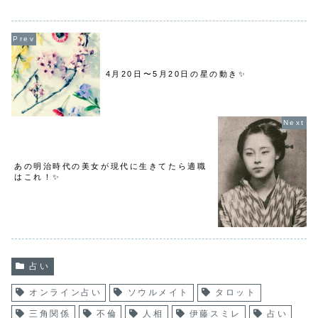
4月20日〜5月20日の星の動き✨
あの明治時代の美女が現代に生きてたら適職
はこれ！✨
占い
オンライン占い
ソウルメイト
タロット
三角関係
不倫
人相
伊藤スミレ
占い