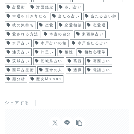
占星術
対面鑑定
市川占い
幸運を引き寄せる
当たる占い
当たる占い師
彼の気持ち
恋愛
恋愛相談
恋愛運
愛される方法
本当の自分
東西線占い
水戸占い
水戸占いの館
水戸当たる占い
浦安占い
片思い
相性
相貌心理学
茨城占い
茨城県占い
葛西
葛西占い
西洋占星術
運命の人
適職
電話占い
顔分析
魔女Maison
シェアする