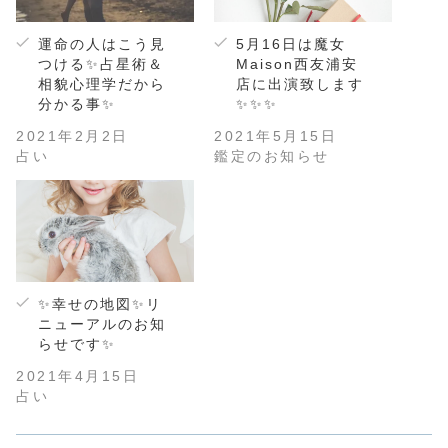
運命の人はこう見
5月16日は魔女
つける✨占星術＆
Maison西友浦安
相貌心理学だから
店に出演致します
分かる事✨
✨✨✨
2021年2月2日
2021年5月15日
占い
鑑定のお知らせ
✨幸せの地図✨リ
ニューアルのお知
らせです✨
2021年4月15日
占い