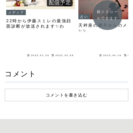
横スクロー
メディア
占い
ルできます
22時から伊藤スミレの最強顔
天秤座の満月からのメッ
面診断が放送されます✨わ
✨✨
2022.01.26
2022.02.09
2022.04.16
20
コメント
コメントを書き込む