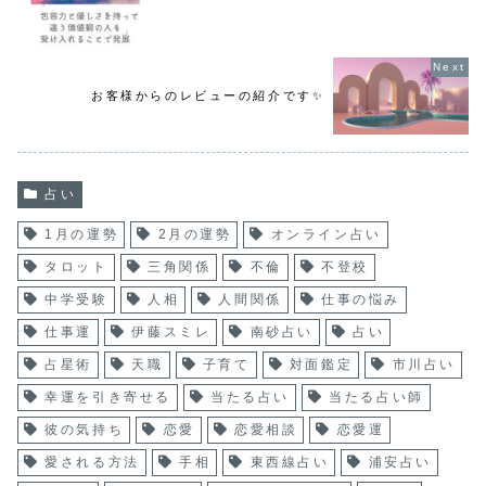
お客様からのレビューの紹介です✨
占い
1月の運勢
2月の運勢
オンライン占い
タロット
三角関係
不倫
不登校
中学受験
人相
人間関係
仕事の悩み
仕事運
伊藤スミレ
南砂占い
占い
占星術
天職
子育て
対面鑑定
市川占い
幸運を引き寄せる
当たる占い
当たる占い師
彼の気持ち
恋愛
恋愛相談
恋愛運
愛される方法
手相
東西線占い
浦安占い