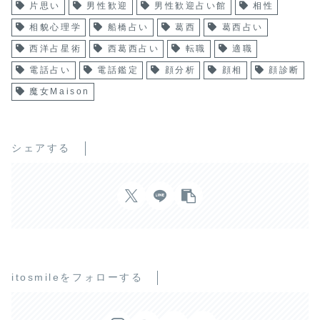
片思い
男性歓迎
男性歓迎占い館
相性
相貌心理学
船橋占い
葛西
葛西占い
西洋占星術
西葛西占い
転職
適職
電話占い
電話鑑定
顔分析
顔相
顔診断
魔女Maison
シェアする
itosmileをフォローする