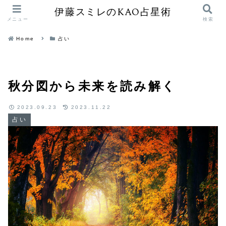
伊藤スミレのKAO占星術
メニュー
検索
Home
占い
秋分図から未来を読み解く
2023.09.23
2023.11.22
占い