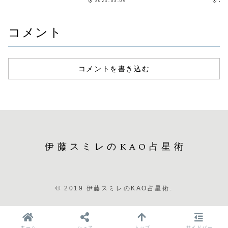
2023.03.05
20
コメント
コメントを書き込む
伊藤スミレのKAO占星術
© 2019 伊藤スミレのKAO占星術.
ホーム
シェア
トップ
サイドバー