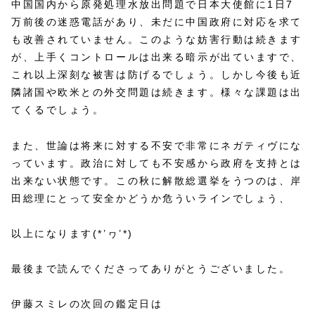
中国国内から原発処理水放出問題で日本大使館に1日7
万前後の迷惑電話があり、未だに中国政府に対応を求て
も改善されていません。このような妨害行動は続きます
が、上手くコントロールは出来る暗示が出ていますで、
これ以上深刻な被害は防げるでしょう。しかし今後も近
隣諸国や欧米との外交問題は続きます。様々な課題は出
てくるでしょう。
また、世論は将来に対する不安で非常にネガティヴにな
っています。政治に対しても不安感から政府を支持とは
出来ない状態です。この秋に解散総選挙をうつのは、岸
田総理にとって安全かどうか危ういラインでしょう、
以上になります(*’ヮ’*)
最後まで読んでくださってありがとうございました。
伊藤スミレの次回の鑑定日は